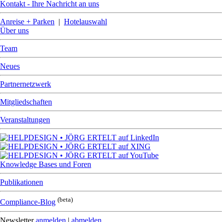
Kontakt - Ihre Nachricht an uns
Anreise + Parken
|
Hotelauswahl
Über uns
Team
Neues
Partnernetzwerk
Mitgliedschaften
Veranstaltungen
Knowledge Bases und Foren
Publikationen
(beta)
Compliance-Blog
Newsletter
anmelden
|
abmelden